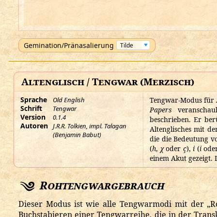
Gemination/Pränasalierung
Altenglisch / Tengwar (Merzisch)
Sprache
Old English
Tengwar-Modus für A
Schrift
Tengwar
Papers
veranschaul
Version
0.1.4
beschrieben. Er ber
Autoren
J.R.R. Tolkien, impl. Talagan
Altenglisches mit d
(Benjamin Babut)
die die Bedeutung v
(
h
,
χ
oder
ç
),
i
(
i
ode
einem Akut gezeigt. 
Rohtengwargebrauch
Dieser Modus ist wie alle Tengwarmodi mit der „Ro
Buchstabieren einer Tengwarreihe, die in der Trans