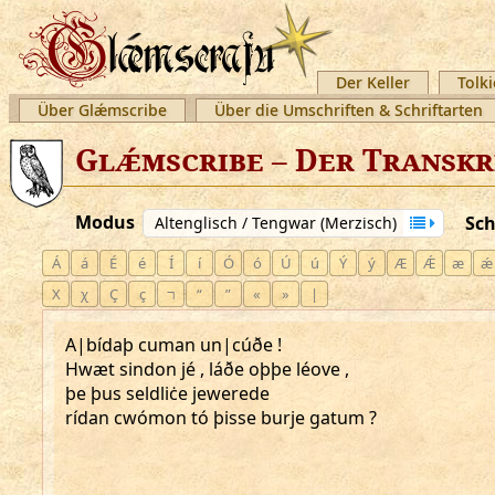
Der Keller
Tolki
Über Glǽmscribe
Über die Umschriften & Schriftarten
Glǽmscribe – Der Transkr
Modus
Sch
Altenglisch / Tengwar (Merzisch)
Á
á
É
é
Í
í
Ó
ó
Ú
ú
Ý
ý
Æ
Ǽ
æ
ǽ
Χ
χ
Ç
ç
⁊
“
”
«
»
|