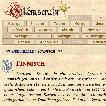
Der Keller
Tolki
Quenya
Sindarin
Telerin
Qenya
Gnomi
Adûnaïsch
Westron
Khuzdul
Schwarze Sp
Altenglisch – Tolkien
Altenglisch
Mittelenglis
Gotisch
Altnordisch
Finnisch
Walisisc
Der Keller
>
Finnisch
Finnisch
Finnisch –
Suomi
– ist eine uralische Sprache,
Lappisch gennant) und entfernt mit dem Ungarischen. Sie
sechs Millionen Menschen in Finnland, im russischen 
gesprochen. Tolkien entdeckte das Finnische um 1911-1912
einen linguistischen Szenenwechsel erlaubte: Finnis
indogermanischen Familie angehören. Es hat die Gestaltun