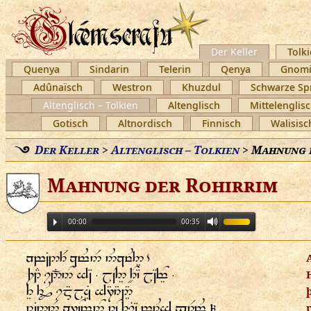
Der Keller
Tolki
Quenya
Sindarin
Telerin
Qenya
Gnomi
Adûnaïsch
Westron
Khuzdul
Schwarze Sp
Altenglisch – Tolkien
Altenglisch
Mittelenglis
Gotisch
Altnordisch
Finnisch
Walisisc
Der Keller
>
Altenglisch – Tolkien
>
Mahnung 
Mahnung der Rohirrim
00:00
00:35
   
   ⸱    ⸱
   
      