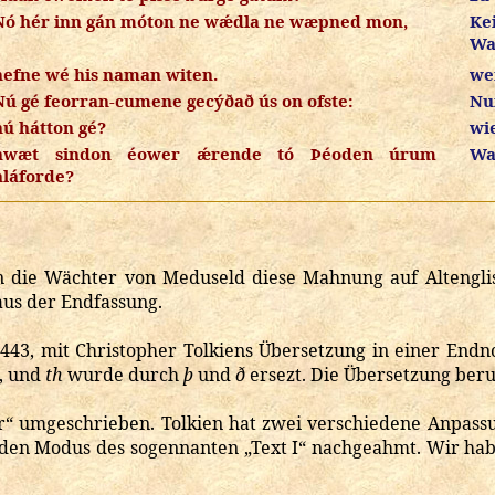
Nó hér inn gán móton ne wǽdla ne wæpned mon,
Ke
Wa
nefne wé his naman witen.
we
Nú gé feorran-cumene gecýðað ús on ofste:
Nu
hú hátton gé?
wie
hwæt sindon éower ǽrende tó Þéoden úrum
Wa
hláforde?
n die Wächter von Meduseld diese Mahnung auf Altenglis
aus der Endfassung.
2-443, mit Christopher Tolkiens Übersetzung in einer Endn
, und
th
wurde durch
þ
und
ð
ersezt. Die Übersetzung beru
“ umgeschrieben. Tolkien hat zwei verschiedene Anpas
 den Modus des sogennanten „Text I“ nachgeahmt. Wir hab