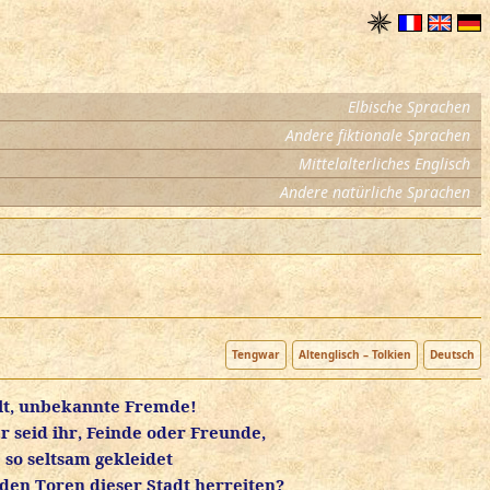
✵
Elbische Sprachen
Andere fiktionale Sprachen
Mittelalterliches Englisch
Andere natürliche Sprachen
Tengwar
Altenglisch – Tolkien
Deutsch
lt, unbekannte Fremde!
r seid ihr, Feinde oder Freunde,
 so seltsam gekleidet
 den Toren dieser Stadt herreiten?