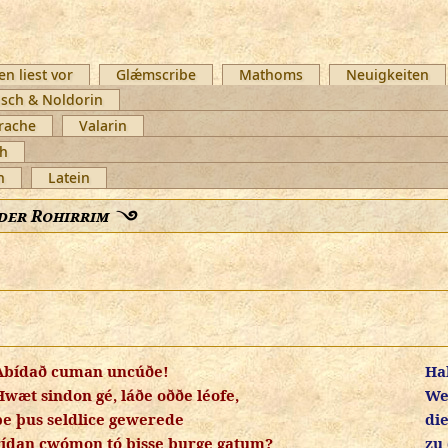
en liest vor
Glǽmscribe
Mathoms
Neuigkeiten
sch & Noldorin
rache
Valarin
ch
h
Latein
der Rohirrim
Abídað cuman uncúðe!
Ha
Hwæt sindon gé, láðe oððe léofe,
We
þe þus seldlice gewerede
die
rídan cwómon tó þisse burge gatum?
zu