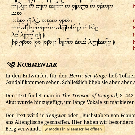
        
 ⸱
     :
       ⸱
   
        
Kommentar
In den Entwürfen für den
Herrn der Ringe
ließ Tolkie
Gandalf kommen sehen. Schließlich blieb sie aber aber 
Den Text findet man in
The Treason of Isengard
, S. 44
Akut wurde hinzugefügt, um lange Vokale zu markieren
Der Text wird in
Tengwar
oder „Buchstaben von Fëanor
ans Altenglische geschaffen. Hier haben wir besonders
Berg verwandt.
Modus in Glaemscribe öffnen