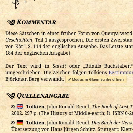
Kommentar
Diese Sätzchen in einer frühen Form von Quenya werd
Geschichten
, Teil 1 ausgesprochen. Die ersten Zwei s
von Kôr“, S. 114 der englischen Ausgabe. Das Letzte st
184 der englischen Ausgabe).
Der Text wird in
Sarati
oder „Rúmils Buchstaben“
umgeschrieben. Die Zeichen folgen Tolkiens
Bestimmun
Björkman Berg verwandt.
Modus in Glaemscribe öffnen
Quellenangabe
࿔
Tolkien
, John Ronald Reuel.
The Book of Lost Ta
2002. 297 p. (The History of Middle-earth; I).
ISBN 0-2
࿔
Tolkien
, John Ronald Reuel.
Das Buch der Versc
Übersetzung von Hans Jürgen Schütz. Stuttgart: Klett-