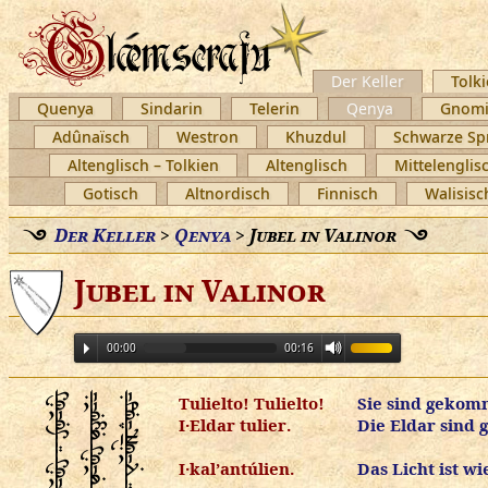
Der Keller
Tolki
Quenya
Sindarin
Telerin
Qenya
Gnomi
Adûnaïsch
Westron
Khuzdul
Schwarze Sp
Altenglisch – Tolkien
Altenglisch
Mittelenglis
Gotisch
Altnordisch
Finnisch
Walisisc
Der Keller
>
Qenya
>
Jubel in Valinor
Jubel in Valinor
00:00
00:16
Î!"Ü?ÓÈè?Ò"Þ!Î!"Ü?ÓÈè?Ò"Þ
Î!FÓÈè?Ò"Þ!FÓ%?ÓÈèÈÒ
Î!ÀÓÈè?ÒªòÞÈÖ?Ó#ÈÒ
Tulielto! Tulielto!
Sie sind gekom
I·Eldar tulier.
Die Eldar sind
I·kal’antúlien.
Das Licht ist wi