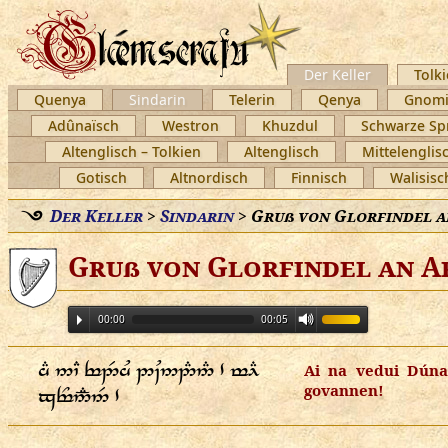
Der Keller
Tolki
Quenya
Sindarin
Telerin
Qenya
Gnomi
Adûnaïsch
Westron
Khuzdul
Schwarze Sp
Altenglisch – Tolkien
Altenglisch
Mittelenglis
Gotisch
Altnordisch
Finnisch
Walisisc
Der Keller
>
Sindarin
>
Gruß von Glorfindel 
Gruß von Glorfindel an 
00:00
00:05
     
Ai na vedui Dún
govannen!
 