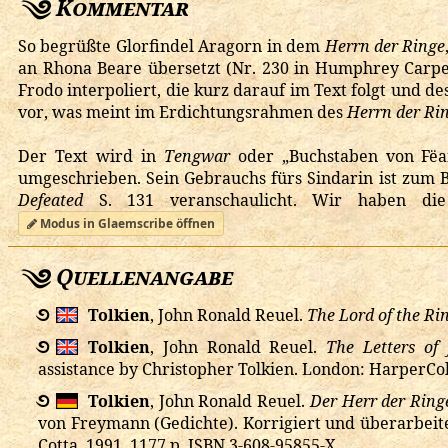
Kommentar
So begrüßte Glorfindel Aragorn in dem
Herrn der Ringe
an Rhona Beare übersetzt (Nr. 230 in Humphrey Carpe
Frodo interpoliert, die kurz darauf im Text folgt und de
vor, was meint im Erdichtungsrahmen des
Herrn der Ri
Der Text wird in
Tengwar
oder „Buchstaben von Fëa
umgeschrieben. Sein Gebrauchs fürs Sindarin ist zum B
Defeated
S. 131 veranschaulicht. Wir haben die
Modus in Glaemscribe öffnen
Quellenangabe
࿔
Tolkien
, John Ronald Reuel.
The Lord of the Ri
࿔
Tolkien
, John Ronald Reuel.
The Letters of 
assistance by Christopher Tolkien. London: HarperColl
࿔
Tolkien
, John Ronald Reuel.
Der Herr der Ring
von Freymann (Gedichte). Korrigiert und überarbeite
Cotta, 1991. 1177 p.
ISBN 3-608-95855-X.